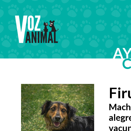
A
Fir
Macho
alegr
vacun