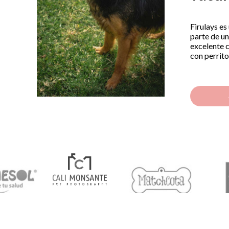
Firulays es
parte de un
excelente c
con perrit